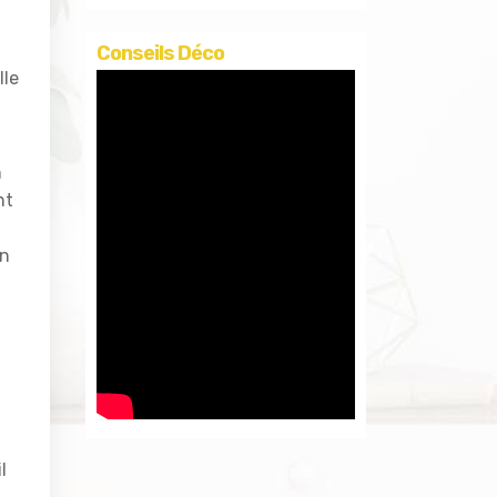
Conseils Déco
lle
n
nt
on
l