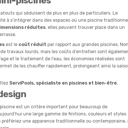
ini-piscines
atouts qui séduisent de plus en plus de particuliers. Le
té à s’intégrer dans des espaces où une piscine traditionne
imensions réduites
, elles peuvent trouver place dans un
errasse.
es
est le
coût réduit
par rapport aux grandes piscines. No
 de travaux lourds, mais les coûts d’entretien sont égaleme
fage et le traitement de l’eau, les économies réalisées sont
e permet de les chauffer rapidement, prolongeant ainsi la sais
ultez
ServiPools, spécialiste en piscines et bien-être
.
 design
piscine est un critère important pour beaucoup de
aujourd’hui une large gamme de finitions, couleurs et styles
 préfériez une apparence traditionnelle ou contemporaine, i