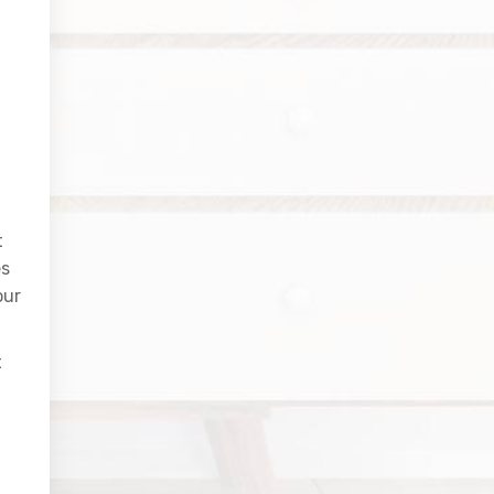
t
es
our
x