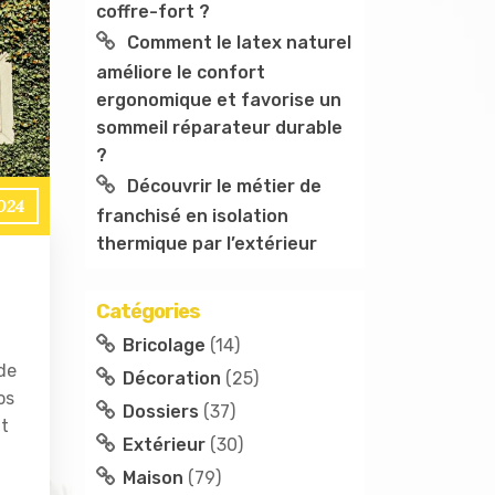
coffre-fort ?
Comment le latex naturel
améliore le confort
ergonomique et favorise un
sommeil réparateur durable
?
Découvrir le métier de
024
franchisé en isolation
thermique par l’extérieur
Catégories
Bricolage
(14)
de
Décoration
(25)
os
Dossiers
(37)
nt
Extérieur
(30)
Maison
(79)