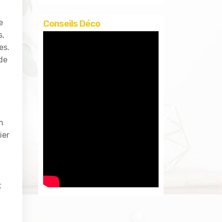
e
Conseils Déco
s,
es.
 de
n
ier
t