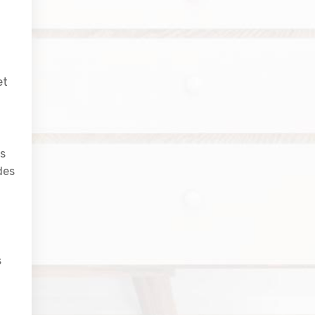
et
ns
des
s